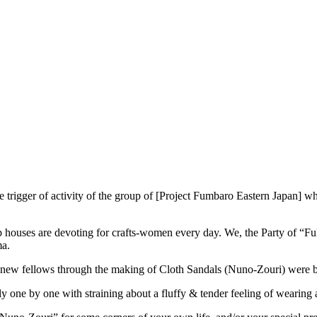
rigger of activity of the group of [Project Fumbaro Eastern Japan] whi
 houses are devoting for crafts-women every day. We, the Party of “Fu
ma.
ith new fellows through the making of Cloth Sandals (Nuno-Zouri) were 
one by one with straining about a fluffy & tender feeling of wearing ac