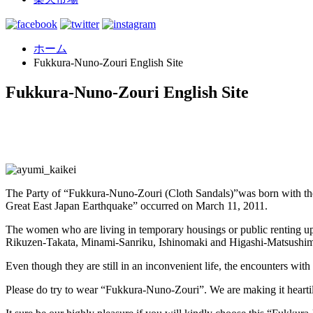
ホーム
Fukkura-Nuno-Zouri English Site
Fukkura-Nuno-Zouri English Site
The Party of “Fukkura-Nuno-Zouri (Cloth Sandals)”was born with the t
Great East Japan Earthquake” occurred on March 11, 2011.
The women who are living in temporary housings or public renting up
Rikuzen-Takata, Minami-Sanriku, Ishinomaki and Higashi-Matsushi
Even though they are still in an inconvenient life, the encounters w
Please do try to wear “Fukkura-Nuno-Zouri”. We are making it heartily 