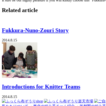
It sure be our highly pleasure if you will kindly choose this “Fukkura
Related article
Fukkura-Nuno-Zouri Story
2014.8.15
Introductions for Knitter Teams
2014.8.15