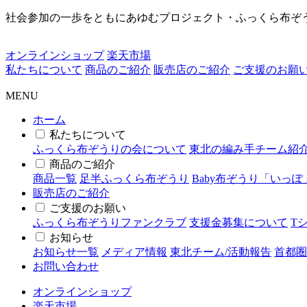
社会参加の一歩をともにあゆむプロジェクト・ふっくら布ぞ
オンラインショップ
楽天市場
私たちについて
商品のご紹介
販売店のご紹介
ご支援のお願
MENU
ホーム
私たちについて
ふっくら布ぞうりの会について
東北の編み手チーム紹
商品のご紹介
商品一覧
足半ふっくら布ぞうり
Baby布ぞうり「いっぽ
販売店のご紹介
ご支援のお願い
ふっくら布ぞうりファンクラブ
支援金募集について
T
お知らせ
お知らせ一覧
メディア情報
東北チーム/活動報告
首都圏
お問い合わせ
オンラインショップ
楽天市場