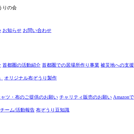
うりの会
い
お知らせ
お問い合わせ
介
首都圏の活動紹介
首都圏での居場所作り事業
被災地への支援
」
オリジナル布ぞうり製作
シャツ・布のご提供のお願い
チャリティ販売のお願い
Amazo
チーム/活動報告
布ぞうり豆知識