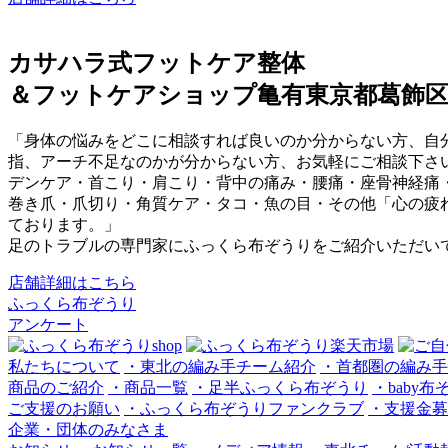
カサハラ式フットケア整体
＆フットケアショップ亀有東京都葛飾
「身体の悩みをどこに相談すれば良いのか分からない方、自分
指、アーチ不足なのかが分からない方、お気軽にご相談下さ
デンケア・首こり・肩こり・背中の痛み・腰痛・座骨神経痛
巻き爪・爪切り・角質ケア・タコ・魚の目・その他「心の疲
ております。」
足のトラブルの専門家にふっくら布ぞうりをご紹介いただい
店舗詳細はこちら
ふっくら布ぞうり
アンケート
私たちについて
・東北の編み手チーム紹介
・首都圏の編み手
商品のご紹介
・商品一覧
・足半ふっくら布ぞうり
・baby
ご支援のお願い
・ふっくら布ぞうりファンクラブ
・支援金募
企業・団体のみなさま