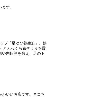
います。
ョップ「足ゆび養生処」。処
）とふっくら布ぞうりを履
指や内転筋を鍛え、足のト
かわいいお店です。ネコち