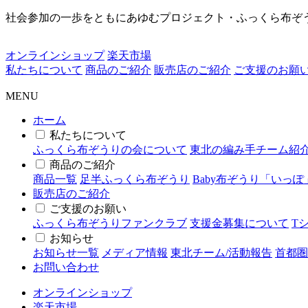
社会参加の一歩をともにあゆむプロジェクト・ふっくら布ぞ
オンラインショップ
楽天市場
私たちについて
商品のご紹介
販売店のご紹介
ご支援のお願
MENU
ホーム
私たちについて
ふっくら布ぞうりの会について
東北の編み手チーム紹
商品のご紹介
商品一覧
足半ふっくら布ぞうり
Baby布ぞうり「いっぽ
販売店のご紹介
ご支援のお願い
ふっくら布ぞうりファンクラブ
支援金募集について
T
お知らせ
お知らせ一覧
メディア情報
東北チーム/活動報告
首都圏
お問い合わせ
オンラインショップ
楽天市場