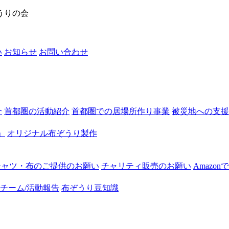
うりの会
い
お知らせ
お問い合わせ
介
首都圏の活動紹介
首都圏での居場所作り事業
被災地への支援
」
オリジナル布ぞうり製作
シャツ・布のご提供のお願い
チャリティ販売のお願い
Amazo
チーム/活動報告
布ぞうり豆知識