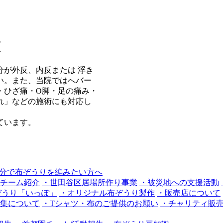
区
が外反、内反または 浮き
い。また、当院ではへバー
・ひざ痛・O脚・足の痛み・
れ」などの施術にも対応し
ています。
チーム紹介
・世田谷区居場所作り事業
・被災地への支援活動
布ぞうり「いっぽ」
・オリジナル布ぞうり製作
・販売店について
集について
・Tシャツ・布のご提供のお願い
・チャリティ販