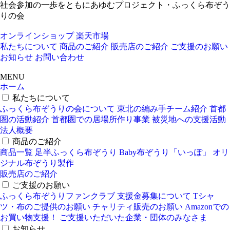
社会参加の一歩をともにあゆむプロジェクト・ふっくら布ぞう
りの会
オンラインショップ
楽天市場
私たちについて
商品のご紹介
販売店のご紹介
ご支援のお願い
お知らせ
お問い合わせ
MENU
ホーム
私たちについて
ふっくら布ぞうりの会について
東北の編み手チーム紹介
首都
圏の活動紹介
首都圏での居場所作り事業
被災地への支援活動
法人概要
商品のご紹介
商品一覧
足半ふっくら布ぞうり
Baby布ぞうり「いっぽ」
オリ
ジナル布ぞうり製作
販売店のご紹介
ご支援のお願い
ふっくら布ぞうりファンクラブ
支援金募集について
Tシャ
ツ・布のご提供のお願い
チャリティ販売のお願い
Amazonでの
お買い物支援！
ご支援いただいた企業・団体のみなさま
お知らせ