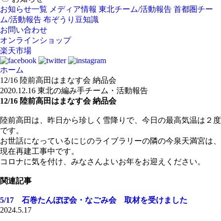
お知らせ一覧
メディア情報
東北チーム/活動報告
首都圏チー
ム/活動報告
布ぞうり豆知識
お問い合わせ
オンラインショップ
楽天市場
ホーム
12/16 陸前高田はまなす会 納品会
2020.12.16
東北の編み手チーム・活動報告
12/16 陸前高田はまなす会 納品会
陸前高田は、昨日から珍しく雪降りで、今日の最高気温は２度
です。
お世話になっているにじのライブラリーの隣の今泉天満宮は、
現在再建工事中です。
コロナに気を付け、みなさんよいお年をお迎えください。
関連記事
5/17 石巻たんぽぽ会・なごみ会 取材を受けました
2024.5.17