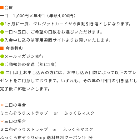
■
会費
一口 1,000円×年4回（年額4,000円）
●
3ヶ月に一度、クレジットカードから自動引き落としになります。
●
一口〜五口、ご希望の口数をお選びいただけます。
●
入会申し込みは専用通販サイトよりお願いいたします。
■
会員特典
●
メールマガジン発行
●
活動報告の発送（年に1度）
●
二口以上お申し込みの方には、お申し込み口数によって以下のプレ
ゼントをご用意しております。いずれも、その年の4回目の引き落とし
完了後に郵送いたします。
＊
二口の場合
ミニ布ぞうりストラップ or ふっくらマスク
＊
三口の場合
ミニ布ぞうりストラップ or ふっくらマスク
ふっくら布ぞうりshop 送料無料クーポン1回分