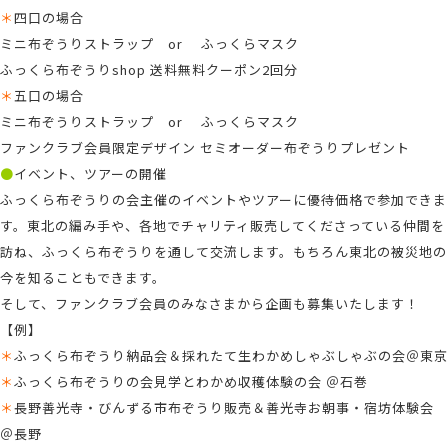
＊
四口の場合
ミニ布ぞうりストラップ or ふっくらマスク
ふっくら布ぞうりshop 送料無料クーポン2回分
＊
五口の場合
ミニ布ぞうりストラップ or ふっくらマスク
ファンクラブ会員限定デザイン セミオーダー布ぞうりプレゼント
●
イベント、ツアーの開催
ふっくら布ぞうりの会主催のイベントやツアーに優待価格で参加できま
す。東北の編み手や、各地でチャリティ販売してくださっている仲間を
訪ね、ふっくら布ぞうりを通して交流します。もちろん東北の被災地の
今を知ることもできます。
そして、ファンクラブ会員のみなさまから企画も募集いたします！
【例】
＊
ふっくら布ぞうり納品会＆採れたて生わかめしゃぶしゃぶの会＠東京
＊
ふっくら布ぞうりの会見学とわかめ収穫体験の会 ＠石巻
＊
長野善光寺・びんずる市布ぞうり販売＆善光寺お朝事・宿坊体験会
＠長野