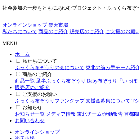
社会参加の一歩をともにあゆむプロジェクト・ふっくら布ぞ
オンラインショップ
楽天市場
私たちについて
商品のご紹介
販売店のご紹介
ご支援のお願
MENU
ホーム
私たちについて
ふっくら布ぞうりの会について
東北の編み手チーム紹
商品のご紹介
商品一覧
足半ふっくら布ぞうり
Baby布ぞうり「いっぽ
販売店のご紹介
ご支援のお願い
ふっくら布ぞうりファンクラブ
支援金募集について
T
お知らせ
お知らせ一覧
メディア情報
東北チーム/活動報告
首都圏
お問い合わせ
オンラインショップ
楽天市場