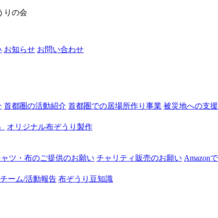
うりの会
い
お知らせ
お問い合わせ
介
首都圏の活動紹介
首都圏での居場所作り事業
被災地への支援
」
オリジナル布ぞうり製作
シャツ・布のご提供のお願い
チャリティ販売のお願い
Amazo
チーム/活動報告
布ぞうり豆知識