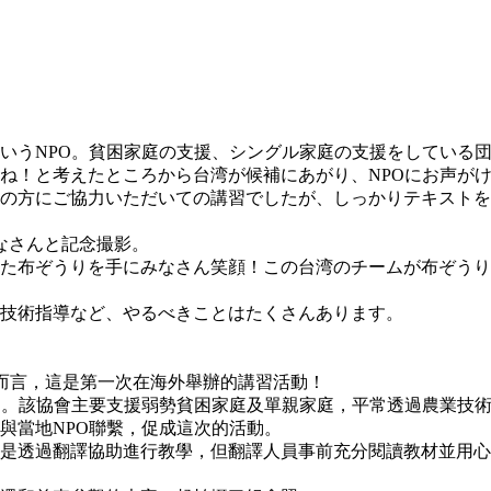
いうNPO。貧困家庭の支援、シングル家庭の支援をしている
ね！と考えたところから台湾が候補にあがり、NPOにお声が
の方にご協力いただいての講習でしたが、しっかりテキストを
なさんと記念撮影。
た布ぞうりを手にみなさん笑顔！この台湾のチームが布ぞうり
技術指導など、やるべきことはたくさんあります。
們而言，這是第一次在海外舉辦的講習活動！
」。該協會主要支援弱勢貧困家庭及單親家庭，平常透過農業技
與當地NPO聯繫，促成這次的活動。
是透過翻譯協助進行教學，但翻譯人員事前充分閱讀教材並用心