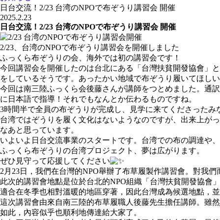
日台交流！2/23 台湾のNPOで布ぞうり講習会 開催
2025.2.23
日台交流！2/23 台湾のNPOで布ぞうり講習会 開催
2/23、台湾のNPOで布ぞうり講習会を開催しました
ふっくら布ぞうりの会、海外では初の講習会です！
今回講習会を開催したのは台北にある「台灣扶貧開發協會」と
をしているそうです。あったかい地域で布ぞうり履いてほしい
今回は南三陸ふっくら会後藤さんが講師をつとめました。通訳
に日本語で指導！それでもなんとか伝わるものですね。
3時間半で全員の布ぞうりが完成し、見学に来てくださったみ
台湾ではぞうりを履く文化はないようなのですが、出来上がっ
なあと思っています。
いよいよ日台交流事業のスタートです。台湾での布の調達や、
ふっくら布ぞうりの台湾プロジェクト、夢は広がります。
ぜひ見守って応援してください
2月23日，我們在台灣的NPO舉辦了布草履製作講習會。對我
此次的講習會地點是位於台北的NPO組織「台灣扶貧開發協會
適合在冬季也相對溫暖的地區穿著，因此台灣成為候選地點，並
這次講習會由來自南三陸的布草履職人後藤先生擔任講師。雖然
如此，內容似乎也順利地傳達給大家了。