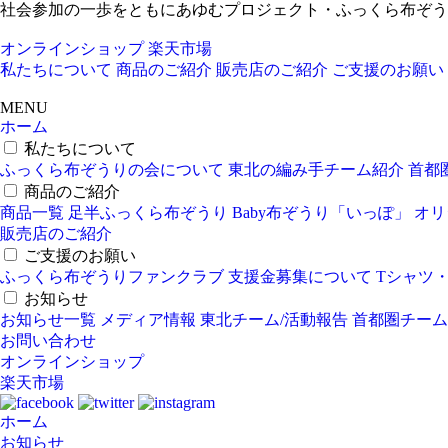
社会参加の一歩をともにあゆむプロジェクト・ふっくら布ぞう
オンラインショップ
楽天市場
私たちについて
商品のご紹介
販売店のご紹介
ご支援のお願い
MENU
ホーム
私たちについて
ふっくら布ぞうりの会について
東北の編み手チーム紹介
首都
商品のご紹介
商品一覧
足半ふっくら布ぞうり
Baby布ぞうり「いっぽ」
オリ
販売店のご紹介
ご支援のお願い
ふっくら布ぞうりファンクラブ
支援金募集について
Tシャツ
お知らせ
お知らせ一覧
メディア情報
東北チーム/活動報告
首都圏チーム
お問い合わせ
オンラインショップ
楽天市場
ホーム
お知らせ