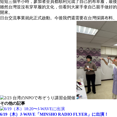
短短三個半小時，參加者全員都順利完成了自己的布草履，最後
雖然台灣並沒有穿草履的文化，但看到大家手拿自己親手做好的
開來。
日台交流事業就此正式啟動。今後我們還需要在台灣採購布料、
その他の記事
6/19（木）J-WAVE「MINSHO RADIO FLYER」に出演！