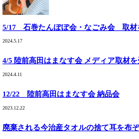
5/17 石巻たんぽぽ会・なごみ会 取
2024.5.17
4/5 陸前高田はまなす会 メディア取材
2024.4.11
12/22 陸前高田はまなす会 納品会
2023.12.22
廃棄される今治産タオルの捨て耳を布ぞ