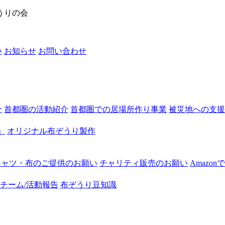
うりの会
い
お知らせ
お問い合わせ
介
首都圏の活動紹介
首都圏での居場所作り事業
被災地への支援
」
オリジナル布ぞうり製作
シャツ・布のご提供のお願い
チャリティ販売のお願い
Amazo
チーム/活動報告
布ぞうり豆知識