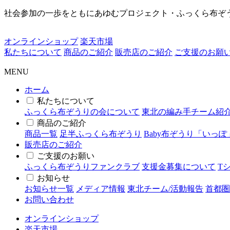
社会参加の一歩をともにあゆむプロジェクト・ふっくら布ぞ
オンラインショップ
楽天市場
私たちについて
商品のご紹介
販売店のご紹介
ご支援のお願
MENU
ホーム
私たちについて
ふっくら布ぞうりの会について
東北の編み手チーム紹
商品のご紹介
商品一覧
足半ふっくら布ぞうり
Baby布ぞうり「いっぽ
販売店のご紹介
ご支援のお願い
ふっくら布ぞうりファンクラブ
支援金募集について
T
お知らせ
お知らせ一覧
メディア情報
東北チーム/活動報告
首都圏
お問い合わせ
オンラインショップ
楽天市場