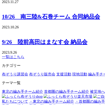
2023.11.27
10/26 南三陸&石巻チーム 合同納品会
2023.10.26
9/26 陸前高田はまなす会 納品会
2023.9.26
一覧はこちら
カテゴリー
布ぞうり講習会
布ぞうり販売会
支援活動
現地活動
編み手チ
テーマ一覧
東北の編み手チーム紹介
首都圏の編み手チーム紹介
被災地へ
私たちについて
・東北の編み手チーム紹介
・首都圏の編み手