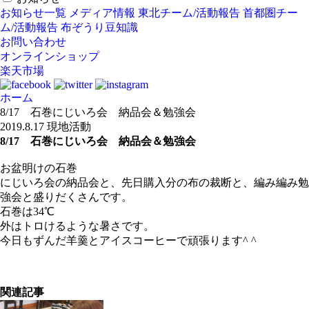
お知らせ一覧
メディア情報
東北チーム/活動報告
首都圏チー
ム/活動報告
布ぞうり豆知識
お問い合わせ
オンラインショップ
楽天市場
ホーム
8/17 石巻にじいろ会 納品会＆勉強会
2019.8.17
現地活動
8/17 石巻にじいろ会 納品会＆勉強会
お盆明けの石巻
にじいろ会の納品会と、先日購入分の布の裁断と、編み編み勉
強会と盛りだくさんです。
石巻は34℃
外はトロけるような暑さです。
今日もずんだ羊羹とアイスコーヒーで頑張ります^ ^
関連記事