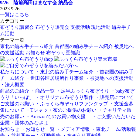
9/26 陸前高田はまなす会 納品会
2023.9.26
一覧はこちら
カテゴリー
布ぞうり講習会
布ぞうり販売会
支援活動
現地活動
編み手チー
ム活動
テーマ一覧
東北の編み手チーム紹介
首都圏の編み手チーム紹介
被災地へ
の支援活動
お知らせ
布ぞうり豆知識
私たちについて
・東北の編み手チーム紹介
・首都圏の編み手
チーム紹介
・世田谷区居場所作り事業
・被災地への支援活動
・法人概要
商品のご紹介
・商品一覧
・足半ふっくら布ぞうり
・baby布ぞ
うり「いっぽ」
・オリジナル布ぞうり製作
・販売店について
ご支援のお願い
・ふっくら布ぞうりファンクラブ
・支援金募
集について
・Tシャツ・布のご提供のお願い
・チャリティ販
売のお願い
・Amazonでのお買い物支援！
・ご支援いただいた
企業・団体のみなさま
お知らせ
・お知らせ一覧
・メディア情報
・東北チーム/活動報
告
・首都圏チーム/活動報告
・布ぞうり豆知識