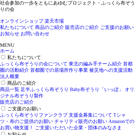
社会参加の一歩をともにあゆむプロジェクト・ふっくら布ぞう
りの会
オンラインショップ
楽天市場
私たちについて
商品のご紹介
販売店のご紹介
ご支援のお願い
お知らせ
お問い合わせ
MENU
ホーム
私たちについて
ふっくら布ぞうりの会について
東北の編み手チーム紹介
首都
圏の活動紹介
首都圏での居場所作り事業
被災地への支援活動
法人概要
商品のご紹介
商品一覧
足半ふっくら布ぞうり
Baby布ぞうり「いっぽ」
オリ
ジナル布ぞうり製作
販売店のご紹介
ご支援のお願い
ふっくら布ぞうりファンクラブ
支援金募集について
Tシャ
ツ・布のご提供のお願い
チャリティ販売のお願い
Amazonでの
お買い物支援！
ご支援いただいた企業・団体のみなさま
お知らせ