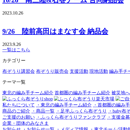
2023.10.26
9/26 陸前高田はまなす会 納品会
2023.9.26
一覧はこちら
カテゴリー
布ぞうり講習会
布ぞうり販売会
支援活動
現地活動
編み手チ
テーマ一覧
東北の編み手チーム紹介
首都圏の編み手チーム紹介
被災地へ
私たちについて
・東北の編み手チーム紹介
・首都圏の編み手
商品のご紹介
・商品一覧
・足半ふっくら布ぞうり
・baby
ご支援のお願い
・ふっくら布ぞうりファンクラブ
・支援金募
企業・団体のみなさま
お知らせ
・お知らせ一覧
・メディア情報
・東北チーム/活動