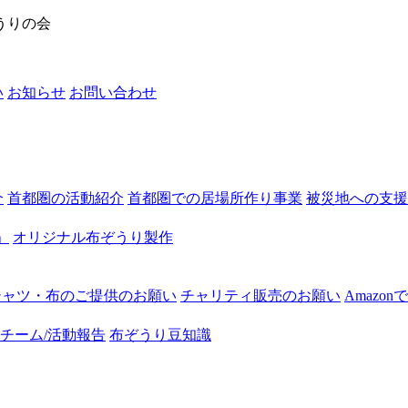
うりの会
い
お知らせ
お問い合わせ
介
首都圏の活動紹介
首都圏での居場所作り事業
被災地への支援
」
オリジナル布ぞうり製作
シャツ・布のご提供のお願い
チャリティ販売のお願い
Amazo
チーム/活動報告
布ぞうり豆知識