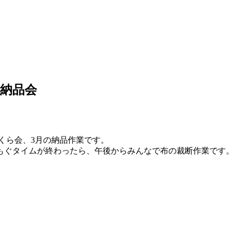
 納品会
く
ら会、3月の納品作業です。
もぐタイムが終わったら、午後からみんなで布の裁断作
業です。