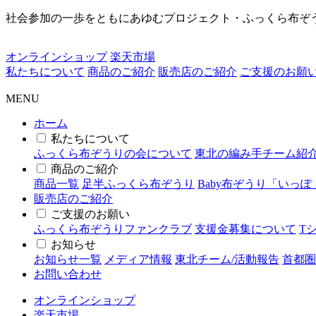
社会参加の一歩をともにあゆむプロジェクト・ふっくら布ぞ
オンラインショップ
楽天市場
私たちについて
商品のご紹介
販売店のご紹介
ご支援のお願
MENU
ホーム
私たちについて
ふっくら布ぞうりの会について
東北の編み手チーム紹
商品のご紹介
商品一覧
足半ふっくら布ぞうり
Baby布ぞうり「いっぽ
販売店のご紹介
ご支援のお願い
ふっくら布ぞうりファンクラブ
支援金募集について
T
お知らせ
お知らせ一覧
メディア情報
東北チーム/活動報告
首都圏
お問い合わせ
オンラインショップ
楽天市場