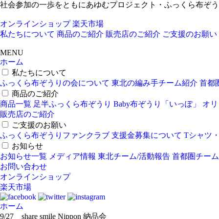
社会参加の一歩をともにあゆむプロジェクト・ふっくら布ぞう
オンラインショップ
楽天市場
私たちについて
商品のご紹介
販売店のご紹介
ご支援のお願い
MENU
ホーム
私たちについて
ふっくら布ぞうりの会について
東北の編み手チーム紹介
首都
商品のご紹介
商品一覧
足半ふっくら布ぞうり
Baby布ぞうり「いっぽ」
オリ
販売店のご紹介
ご支援のお願い
ふっくら布ぞうりファンクラブ
支援金募集について
Tシャツ
お知らせ
お知らせ一覧
メディア情報
東北チーム/活動報告
首都圏チーム
お問い合わせ
オンラインショップ
楽天市場
ホーム
9/27 share smile Nippon 納品会