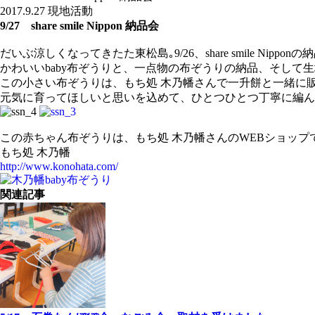
2017.9.27
現地活動
9/27 share smile Nippon 納品会
だいぶ涼しくなってきたた東松島｡9/26、share smile Nippon
かわいいbaby布ぞうりと、一点物の布ぞうりの納品、そして
この小さい布ぞうりは、もち処 木乃幡さんで一升餅と一緒に販
元気に育ってほしいと思いを込めて、ひとつひとつ丁寧に編ん
この赤ちゃん布ぞうりは、もち処 木乃幡さんのWEBショップ
もち処 木乃幡
http://www.konohata.com/
関連記事