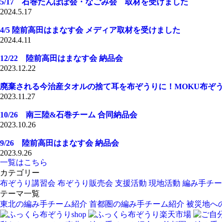
5/17 石巻たんぽぽ会・なごみ会 取材を受けました
2024.5.17
4/5 陸前高田はまなす会 メディア取材を受けました
2024.4.11
12/22 陸前高田はまなす会 納品会
2023.12.22
廃棄される今治産タオルの捨て耳を布ぞうりに！MOKU布ぞ
2023.11.27
10/26 南三陸&石巻チーム 合同納品会
2023.10.26
9/26 陸前高田はまなす会 納品会
2023.9.26
一覧はこちら
カテゴリー
布ぞうり講習会
布ぞうり販売会
支援活動
現地活動
編み手チー
テーマ一覧
東北の編み手チーム紹介
首都圏の編み手チーム紹介
被災地へ