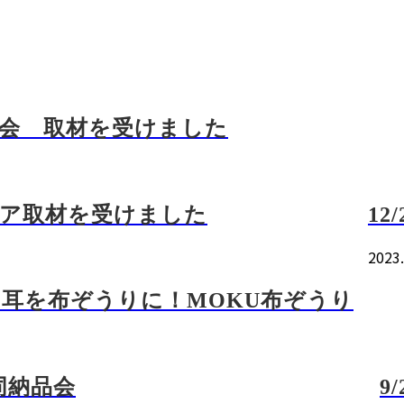
み会 取材を受けました
ディア取材を受けました
1
2023.
耳を布ぞうりに！MOKU布ぞうり
合同納品会
9