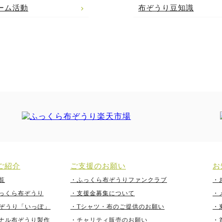
ーム活動
布ぞうり豆知識
ご紹介
ご支援のお願い
お
覧
・ふっくら布ぞうりファンクラブ
・
っくら布ぞうり
・支援金募集について
・
y布ぞうり「いっぽ」
・Tシャツ・布のご提供のお願い
・
ナル布ぞうり製作
・チャリティ販売のお願い
・