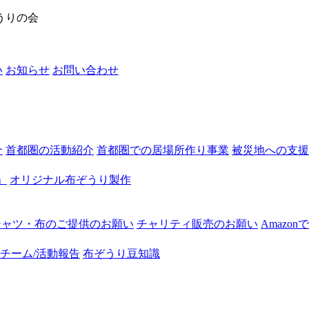
うりの会
い
お知らせ
お問い合わせ
介
首都圏の活動紹介
首都圏での居場所作り事業
被災地への支援
」
オリジナル布ぞうり製作
シャツ・布のご提供のお願い
チャリティ販売のお願い
Amazo
チーム/活動報告
布ぞうり豆知識