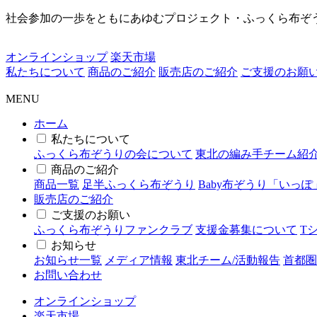
社会参加の一歩をともにあゆむプロジェクト・ふっくら布ぞ
オンラインショップ
楽天市場
私たちについて
商品のご紹介
販売店のご紹介
ご支援のお願
MENU
ホーム
私たちについて
ふっくら布ぞうりの会について
東北の編み手チーム紹
商品のご紹介
商品一覧
足半ふっくら布ぞうり
Baby布ぞうり「いっぽ
販売店のご紹介
ご支援のお願い
ふっくら布ぞうりファンクラブ
支援金募集について
T
お知らせ
お知らせ一覧
メディア情報
東北チーム/活動報告
首都圏
お問い合わせ
オンラインショップ
楽天市場