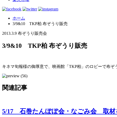
ホーム
3/9&10 TKP柏 布ぞうり販売
2013.3.9
布ぞうり販売会
3/9&10 TKP柏 布ぞうり販売
キネマ旬報様の御厚意で、映画館「TKP柏」のロビーで布ぞ
関連記事
5/17 石巻たんぽぽ会・なごみ会 取