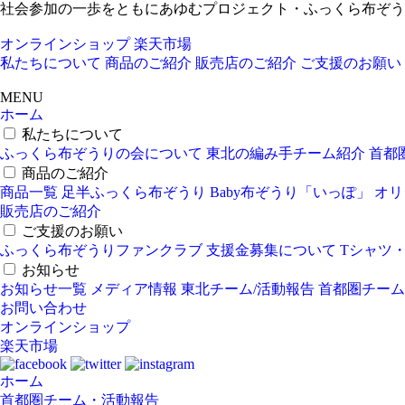
社会参加の一歩をともにあゆむプロジェクト・ふっくら布ぞう
オンラインショップ
楽天市場
私たちについて
商品のご紹介
販売店のご紹介
ご支援のお願い
MENU
ホーム
私たちについて
ふっくら布ぞうりの会について
東北の編み手チーム紹介
首都
商品のご紹介
商品一覧
足半ふっくら布ぞうり
Baby布ぞうり「いっぽ」
オリ
販売店のご紹介
ご支援のお願い
ふっくら布ぞうりファンクラブ
支援金募集について
Tシャツ
お知らせ
お知らせ一覧
メディア情報
東北チーム/活動報告
首都圏チーム
お問い合わせ
オンラインショップ
楽天市場
ホーム
首都圏チーム・活動報告