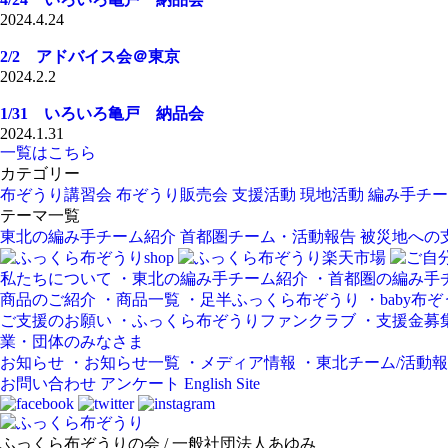
2024.4.24
2/2 アドバイス会＠東京
2024.2.2
1/31 いろいろ亀戸 納品会
2024.1.31
一覧はこちら
カテゴリー
布ぞうり講習会
布ぞうり販売会
支援活動
現地活動
編み手チー
テーマ一覧
東北の編み手チーム紹介
首都圏チーム・活動報告
被災地への
私たちについて
・東北の編み手チーム紹介
・首都圏の編み手
商品のご紹介
・商品一覧
・足半ふっくら布ぞうり
・baby布
ご支援のお願い
・ふっくら布ぞうりファンクラブ
・支援金募
業・団体のみなさま
お知らせ
・お知らせ一覧
・メディア情報
・東北チーム/活動
お問い合わせ
アンケート
English Site
ふっくら布ぞうりの会 / 一般社団法人あゆみ